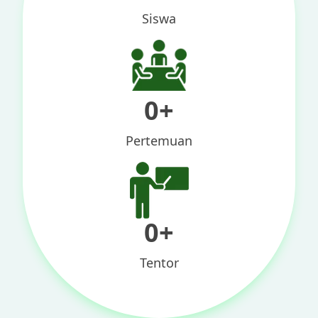
Siswa
0
+
Pertemuan
0
+
Tentor